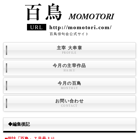
URL
http://momotori.com/
百鳥俳句会公式サイト
主宰 大串章
PROFILE
今月の主宰作品
HAIKU
今月の百鳥
MONTHLY
お問い合わせ
CONTACT
◆編集後記
■俳誌「百鳥」７月号より