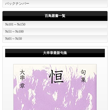
バックナンバー
百鳥叢書一覧
№101～№150
№51～№100
№01～№50
大串章最新句集