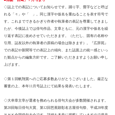
◇誌上での表記についてお知らせです。踊り字、畳字などと呼ば
れる「々」や「ゝ」。同じ漢字や仮名を重ねることを表す符号で
す。これまでできるかぎり作者や執筆者の表記を尊重してきまし
たが、今後誌上では俳句作品、文章ともに、元の漢字や仮名を繰
り返す表記に改めさせていただきます。（ただし、固有の名称や
引用、誌友以外の執筆者の原稿の場合は除きます）。『広辞苑』
での表記や新聞等での表記上の傾向、また誌面上の統一感といっ
た観点からの編集方針です。ご了解いただきますようお願い申し
上げます。
◇第１回帆翔賞へのご応募多数ありがとうございました。厳正な
審査の上、本年11月号誌上にて結果を発表いたします。
◇大串章主宰が選者を務められる俳句大会が多数開催されます。
第20回毎日俳句大賞、第12回芭蕉顕彰名古屋俳句祭、平成28年度
ＮＨＫ全国俳句大会です。詳細を本号に掲載していますので是非