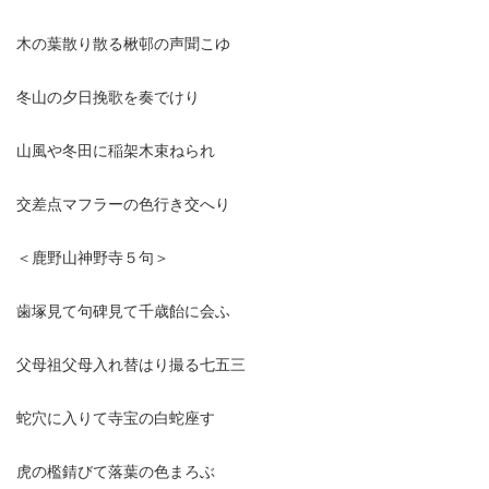
木の葉散り散る楸邨の声聞こゆ
冬山の夕日挽歌を奏でけり
山風や冬田に稲架木束ねられ
交差点マフラーの色行き交へり
＜鹿野山神野寺５句＞
歯塚見て句碑見て千歳飴に会ふ
父母祖父母入れ替はり撮る七五三
蛇穴に入りて寺宝の白蛇座す
虎の檻錆びて落葉の色まろぶ