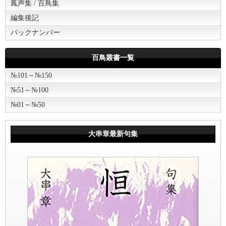
鳳声集 / 百鳥集
編集後記
バックナンバー
百鳥叢書一覧
№101～№150
№51～№100
№01～№50
大串章最新句集