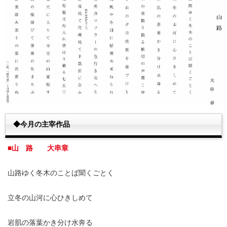
◆今月の主宰作品
■山 路 大串章
山路ゆく冬木のことば聞くごとく
立冬の山河に心ひきしめて
岩肌の落葉かき分け水奔る